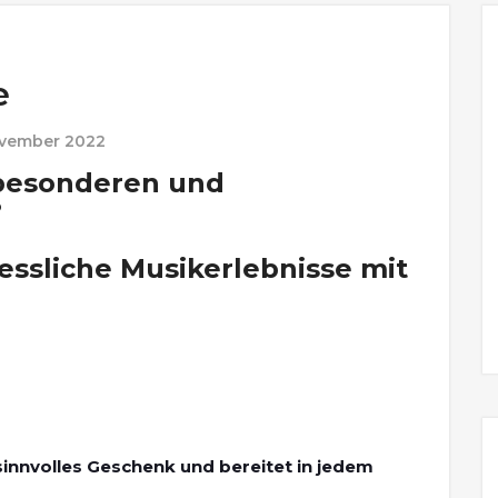
e
ovember 2022
 besonderen und
?
ssliche Musikerlebnisse mit
sinnvolles Geschenk und bereitet in jedem