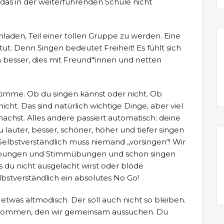
das in der weiterführenden Schule nicht
laden, Teil einer tollen Gruppe zu werden. Eine
t. Denn Singen bedeutet Freiheit! Es fühlt sich
ch besser, dies mit Freund*innen und netten
Stimme. Ob du singen kannst oder nicht. Ob
ht. Das sind natürlich wichtige Dinge, aber viel
achst. Alles andere passiert automatisch: deine
 lauter, besser, schöner, höher und tiefer singen
elbstverständlich muss niemand „vorsingen“! Wir
ungen und Stimmübungen und schon singen
ass du nicht ausgelacht wirst oder blöde
bstverständlich ein absolutes No Go!
ht etwas altmodisch. Der soll auch nicht so bleiben.
ekommen, den wir gemeinsam aussuchen. Du