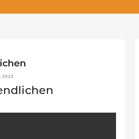
lichen
li 2023
gendlichen