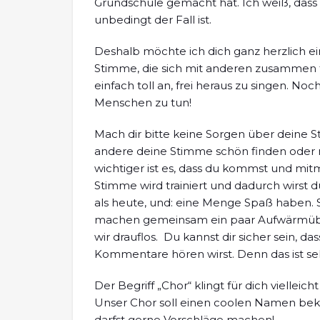
Grundschule gemacht hat. Ich weiß, dass 
unbedingt der Fall ist.
Deshalb möchte ich dich ganz herzlich ein
Stimme, die sich mit anderen zusammen tu
einfach toll an, frei heraus zu singen. No
Menschen zu tun!
Mach dir bitte keine Sorgen über deine 
andere deine Stimme schön finden oder nic
wichtiger ist es, dass du kommst und mitm
Stimme wird trainiert und dadurch wirst du
als heute, und: eine Menge Spaß haben. S
machen gemeinsam ein paar Aufwärmüb
wir drauflos. Du kannst dir sicher sein, d
Kommentare hören wirst. Denn das ist sel
Der Begriff „Chor“ klingt für dich vielleic
Unser Chor soll einen coolen Namen b
darfst gerne Vorschläge machen!