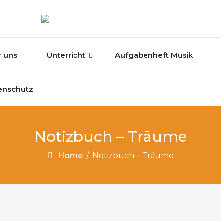
r uns
Unterricht
Aufgabenheft Musik
enschutz
Notizbuch – Träume
Home
/
Notizbuch – Träume